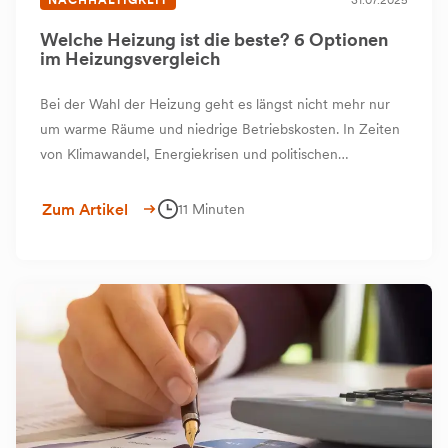
Welche Heizung ist die beste? 6 Optionen
im Heizungsvergleich
Bei der Wahl der Heizung geht es längst nicht mehr nur
um warme Räume und niedrige Betriebskosten. In Zeiten
von Klimawandel, Energiekrisen und politischen
Veränderungen stehen Sie als Hausbesitzer vor einer
Entscheidung mit weitreichenden Folgen – für Ihren
Zum Artikel
11 Minuten
Geldbeutel, Ihr Zuhause und unsere Umwelt.