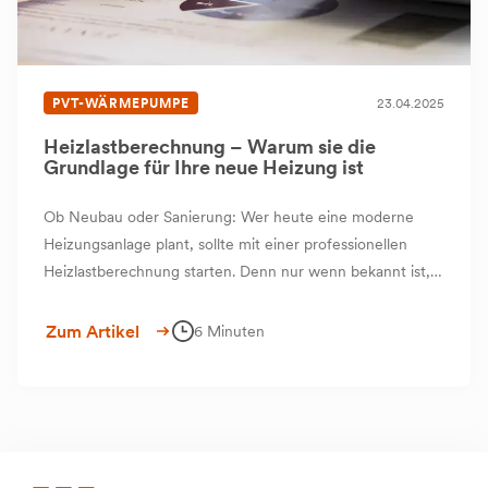
PVT-WÄRMEPUMPE
23.04.2025
Heizlastberechnung – Warum sie die
Grundlage für Ihre neue Heizung ist
Ob Neubau oder Sanierung: Wer heute eine moderne
Heizungsanlage plant, sollte mit einer professionellen
Heizlastberechnung starten. Denn nur wenn bekannt ist,
wie viel Wärme ein Gebäude tatsächlich benötigt, kann
die Heiztechnik optimal darauf abgestimmt werden – ganz
Zum Artikel
6 Minuten
gleich, ob es um Heizkörper, Fußbodenheizung oder ein
PVT-System geht.