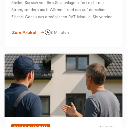
Stellen Sie sich vor, Ihre Solaranlage liefert nicht nur
Strom, sondern auch Wärme – und das auf derselben
Fläche. Genau das ermöglichen PVT-Module. Sie vereinen
Photovoltaik (PV) und Thermie (T) in einem einzigen
Modul.
Zum Artikel
3 Minuten
NACHHALTIGKEIT
31.07.2025