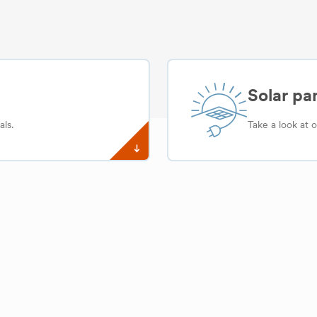
Solar pa
ls.
Take a look at o