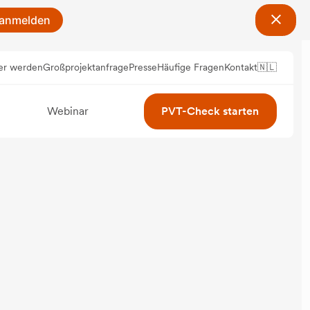
 anmelden
er werden
Großprojektanfrage
Presse
Häufige Fragen
Kontakt
🇳🇱
Webinar
PVT-Check starten