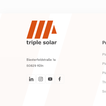
P
PV
Biesterfeldstraße 1a
PV
50829 Köln
P
Th
So