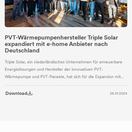
PVT-Wärmepumpenhersteller Triple Solar
expandiert mit e-home Anbieter nach
Deutschland
Triple Solar, ein niederländisches Unternehmen für erneuerbare
Energielösungen und Hersteller der innovativen PVT-
Wärmepumpe und PVT-Paneele, hat sich für die Expansion mit
einem deutschen e-home Anbieter, vormals evoyo,
zusammengeschlossen.
Download
26.01.2024