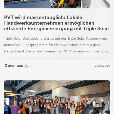
PVT wird massentauglich: Lokale
Handwerksunternehmen ermöglichen
effiziente Energieversorgung mit Triple Solar
Triple Solar Deutschland startet mit der Triple Solar Academy ein
neues Schulungsprogramm für Handwerksbetriebe aus ganz
Deutschland. Das zukunftsweisende PVT￾System von Triple Solar
ermöglicht eine effiziente Strom- und Wärmeversorgung im
Neubau und insbesondere in der Sanierung von Gebäuden.
Download
24.07.2024