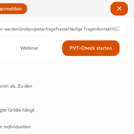
 anmelden
er werden
Großprojektanfrage
Presse
Häufige Fragen
Kontakt
🇳🇱
Webinar
PVT-Check starten
oren ab. Zu den
igte Größe hängt
n individuellen