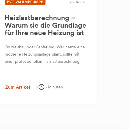
PVT-WÄRMEPUMPE
23.04.2025
Heizlastberechnung –
Warum sie die Grundlage
für Ihre neue Heizung ist
Ob Neubau oder Sanierung: Wer heute eine
moderne Heizungsanlage plant, sollte mit
einer professionellen Heizlastberechnung
starten. Denn nur wenn bekannt ist, wie viel
Wärme ein Gebäude tatsächlich benötigt,
kann die Heiztechnik optimal darauf
Zum Artikel
6 Minuten
abgestimmt werden – ganz gleich, ob es um
Heizkörper, Fußbodenheizung oder ein PVT-
System geht.