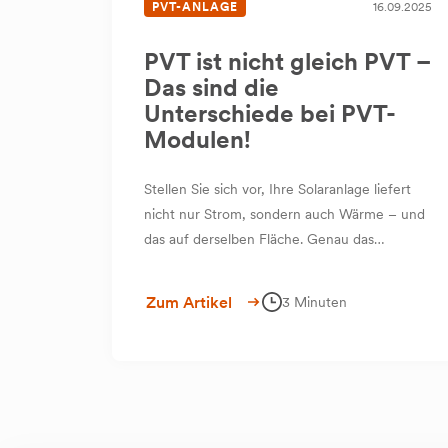
PVT-ANLAGE
16.09.2025
PVT ist nicht gleich PVT –
Das sind die
Unterschiede bei PVT-
Modulen!
Stellen Sie sich vor, Ihre Solaranlage liefert
nicht nur Strom, sondern auch Wärme – und
das auf derselben Fläche. Genau das
ermöglichen PVT-Module. Sie vereinen
Photovoltaik (PV) und Thermie (T) in einem
Zum Artikel
3 Minuten
einzigen Modul.