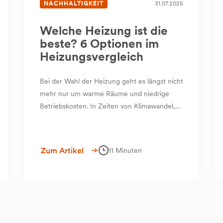
NACHHALTIGKEIT
31.07.2025
Welche Heizung ist die
beste? 6 Optionen im
Heizungsvergleich
Bei der Wahl der Heizung geht es längst nicht
mehr nur um warme Räume und niedrige
Betriebskosten. In Zeiten von Klimawandel,
Energiekrisen und politischen Veränderungen
stehen Sie als Hausbesitzer vor einer
Entscheidung mit weitreichenden Folgen –
Zum Artikel
11 Minuten
für Ihren Geldbeutel, Ihr Zuhause und unsere
Umwelt.