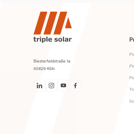
P
PV
Biesterfeldstraße 1a
PV
50829 Köln
P
Th
So