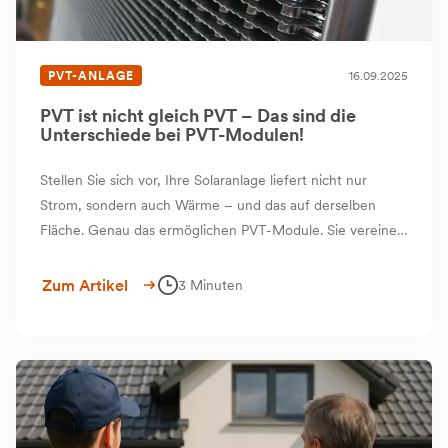
PVT-ANLAGE
16.09.2025
PVT ist nicht gleich PVT – Das sind die
Unterschiede bei PVT-Modulen!
Stellen Sie sich vor, Ihre Solaranlage liefert nicht nur
Strom, sondern auch Wärme – und das auf derselben
Fläche. Genau das ermöglichen PVT-Module. Sie vereinen
Photovoltaik (PV) und Thermie (T) in einem einzigen
Modul.
Zum Artikel
3 Minuten