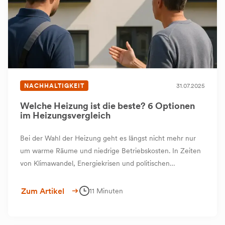
NACHHALTIGKEIT
31.07.2025
Welche Heizung ist die beste? 6 Optionen
im Heizungsvergleich
Bei der Wahl der Heizung geht es längst nicht mehr nur
um warme Räume und niedrige Betriebskosten. In Zeiten
von Klimawandel, Energiekrisen und politischen
Veränderungen stehen Sie als Hausbesitzer vor einer
Entscheidung mit weitreichenden Folgen – für Ihren
Zum Artikel
11 Minuten
Geldbeutel, Ihr Zuhause und unsere Umwelt.