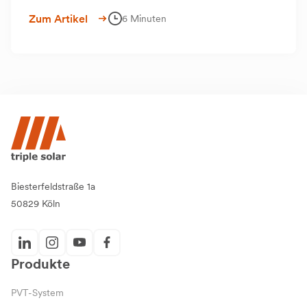
die Heiztechnik optimal darauf abgestimmt werden – ganz
Zum Artikel
6 Minuten
gleich, ob es um Heizkörper, Fußbodenheizung oder ein
PVT-System geht.
Biesterfeldstraße 1a
50829 Köln
Produkte
PVT-System