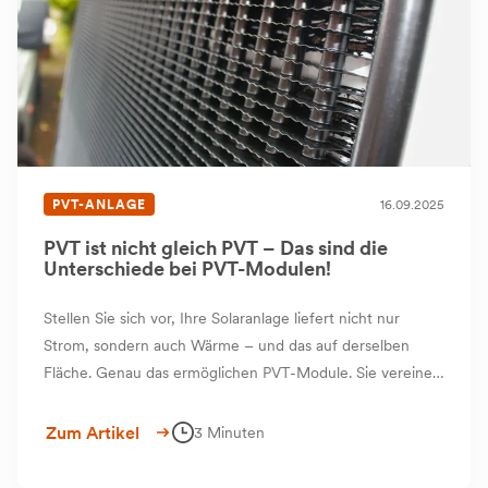
PVT-ANLAGE
16.09.2025
PVT ist nicht gleich PVT – Das sind die
Unterschiede bei PVT-Modulen!
Stellen Sie sich vor, Ihre Solaranlage liefert nicht nur
Strom, sondern auch Wärme – und das auf derselben
Fläche. Genau das ermöglichen PVT-Module. Sie vereinen
Photovoltaik (PV) und Thermie (T) in einem einzigen
Modul.
Zum Artikel
3 Minuten