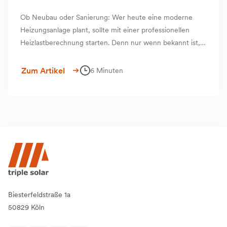
Ob Neubau oder Sanierung: Wer heute eine moderne
Heizungsanlage plant, sollte mit einer professionellen
Heizlastberechnung starten. Denn nur wenn bekannt ist,
wie viel Wärme ein Gebäude tatsächlich benötigt, kann
die Heiztechnik optimal darauf abgestimmt werden – ganz
Zum Artikel
6 Minuten
gleich, ob es um Heizkörper, Fußbodenheizung oder ein
PVT-System geht.
Biesterfeldstraße 1a
50829 Köln