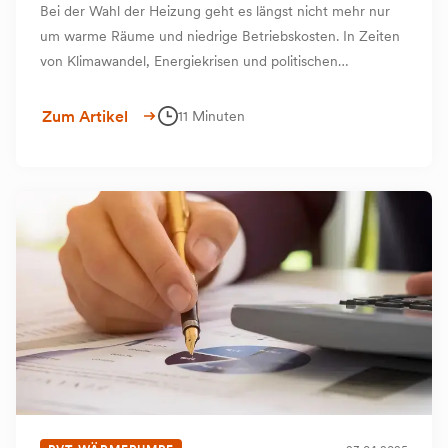
Bei der Wahl der Heizung geht es längst nicht mehr nur
um warme Räume und niedrige Betriebskosten. In Zeiten
von Klimawandel, Energiekrisen und politischen
Veränderungen stehen Sie als Hausbesitzer vor einer
Entscheidung mit weitreichenden Folgen – für Ihren
Zum Artikel
11 Minuten
Geldbeutel, Ihr Zuhause und unsere Umwelt.