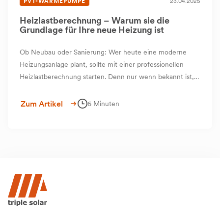
PVT-WÄRMEPUMPE
23.04.2025
Heizlastberechnung – Warum sie die
Grundlage für Ihre neue Heizung ist
Ob Neubau oder Sanierung: Wer heute eine moderne
Heizungsanlage plant, sollte mit einer professionellen
Heizlastberechnung starten. Denn nur wenn bekannt ist,
wie viel Wärme ein Gebäude tatsächlich benötigt, kann
die Heiztechnik optimal darauf abgestimmt werden – ganz
Zum Artikel
6 Minuten
gleich, ob es um Heizkörper, Fußbodenheizung oder ein
PVT-System geht.