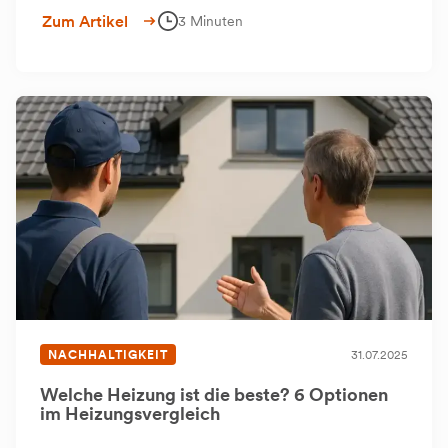
Modul.
Zum Artikel
3 Minuten
NACHHALTIGKEIT
31.07.2025
Welche Heizung ist die beste? 6 Optionen
im Heizungsvergleich