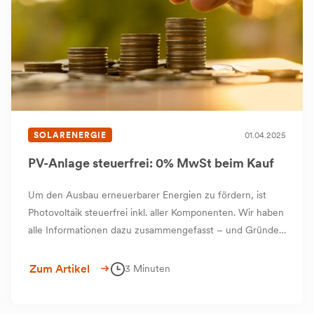
SOLARENERGIE
01.04.2025
PV-Anlage steuerfrei: 0% MwSt beim Kauf
Um den Ausbau erneuerbarer Energien zu fördern, ist
Photovoltaik steuerfrei inkl. aller Komponenten. Wir haben
alle Informationen dazu zusammengefasst – und Gründe
genannt, warum die Photovoltaik-Anlage die perfekte
Ergänzung zu unserem PVT-System ist.
Zum Artikel
3 Minuten