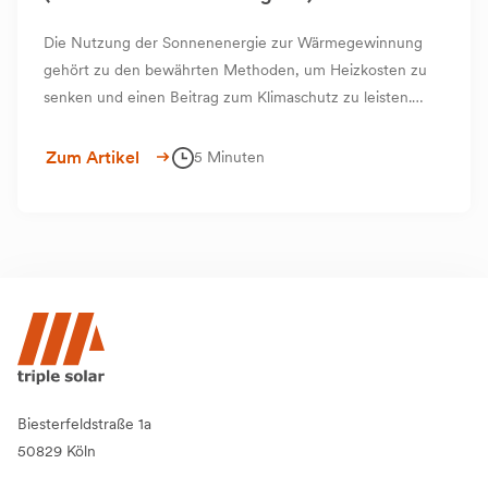
Die Nutzung der Sonnenenergie zur Wärmegewinnung
gehört zu den bewährten Methoden, um Heizkosten zu
senken und einen Beitrag zum Klimaschutz zu leisten.
Besonders Solarthermie, also die Umwandlung von
Sonnenstrahlen in Wärme, hat sich als Technologie
Zum Artikel
5 Minuten
etabliert.
Biesterfeldstraße 1a
50829 Köln