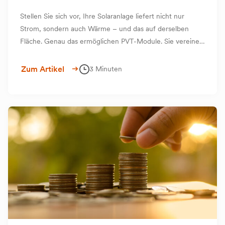
Stellen Sie sich vor, Ihre Solaranlage liefert nicht nur
Strom, sondern auch Wärme – und das auf derselben
Fläche. Genau das ermöglichen PVT-Module. Sie vereinen
Photovoltaik (PV) und Thermie (T) in einem einzigen
Modul.
Zum Artikel
3 Minuten