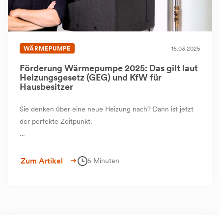
WÄRMEPUMPE
16.03.2025
Förderung Wärmepumpe 2025: Das gilt laut
Heizungsgesetz (GEG) und KfW für
Hausbesitzer
Sie denken über eine neue Heizung nach? Dann ist jetzt
der perfekte Zeitpunkt.
Denn der Staat belohnt klimafreundliches Heizen mit
Wärmepumpe mit bis zu 21.000 € Zuschuss durch die
Zum Artikel
5 Minuten
KfW-Förderung. Wir zeigen, worauf es ankommt – und
wie Sie mit einem PVT-System das Maximum aus der
Förderung holen.