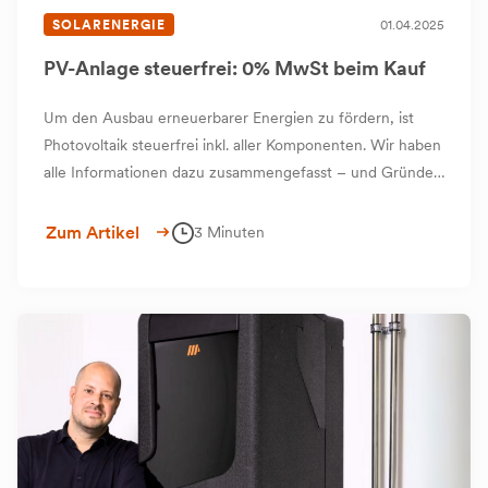
SOLARENERGIE
01.04.2025
PV-Anlage steuerfrei: 0% MwSt beim Kauf
Um den Ausbau erneuerbarer Energien zu fördern, ist
Photovoltaik steuerfrei inkl. aller Komponenten. Wir haben
alle Informationen dazu zusammengefasst – und Gründe
genannt, warum die Photovoltaik-Anlage die perfekte
Ergänzung zu unserem PVT-System ist.
Zum Artikel
3 Minuten